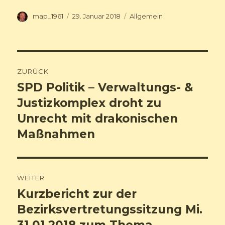
Autor
map_1961
Veröffentlicht
29. Januar 2018
Kategorien
Allgemein
am
Beitragsnavigation
ZURÜCK
SPD Politik – Verwaltungs- &
Vorheriger
Justizkomplex droht zu
Beitrag:
Unrecht mit drakonischen
Maßnahmen
WEITER
Kurzbericht zur der
Nächster
Bezirksvertretungssitzung Mi.
Beitrag:
31.01.2018 zum Thema