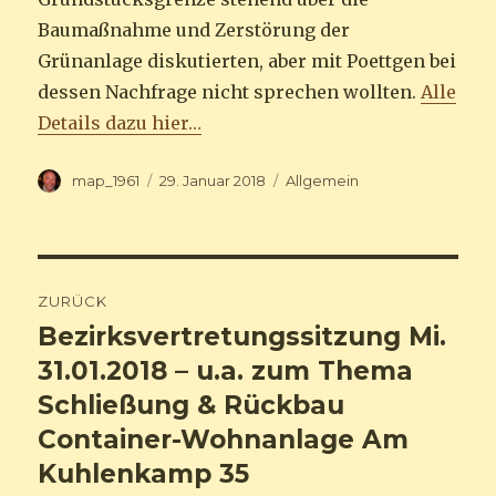
Baumaßnahme und Zerstörung der
Grünanlage diskutierten, aber mit Poettgen bei
dessen Nachfrage nicht sprechen wollten.
Alle
Details dazu hier…
Autor
map_1961
Veröffentlicht
29. Januar 2018
Kategorien
Allgemein
am
Beitragsnavigation
ZURÜCK
Bezirksvertretungssitzung Mi.
Vorheriger
31.01.2018 – u.a. zum Thema
Beitrag:
Schließung & Rückbau
Container-Wohnanlage Am
Kuhlenkamp 35