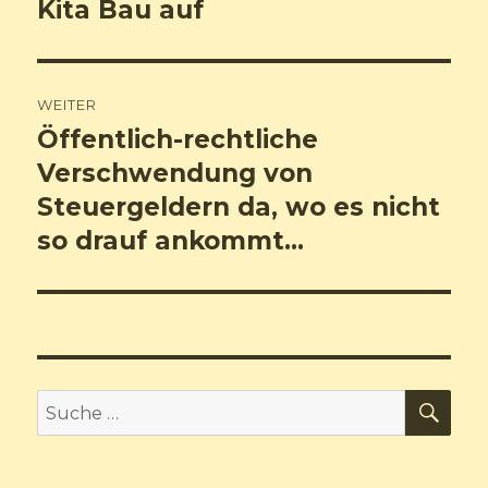
Kita Bau auf
WEITER
Öffentlich-rechtliche
Nächster
Verschwendung von
Beitrag:
Steuergeldern da, wo es nicht
so drauf ankommt…
SU
Suche
nach: