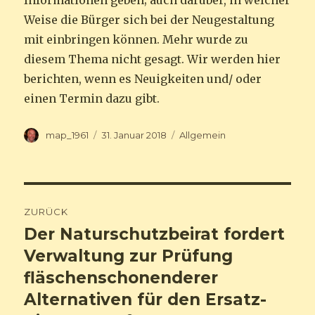
Informationen geben; auch darüber, in welcher
Weise die Bürger sich bei der Neugestaltung
mit einbringen können. Mehr wurde zu
diesem Thema nicht gesagt. Wir werden hier
berichten, wenn es Neuigkeiten und/ oder
einen Termin dazu gibt.
Autor
map_1961
Veröffentlicht
31. Januar 2018
Kategorien
Allgemein
am
Beitragsnavigation
ZURÜCK
Der Naturschutzbeirat fordert
Vorheriger
Verwaltung zur Prüfung
Beitrag:
fläschenschonenderer
Alternativen für den Ersatz-