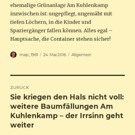
ehemalige Grünanlage Am Kuhlenkamp
inzwischen ist: ungepflegt, ungemäht mit
tiefen Löchern, in die Kinder und
Spaziergänger fallen können. Alles egal –
Hauptsache, die Container stehen sicher!
Autor
map_1961
Veröffentlicht
24. Mai 2016
Kategorien
Allgemein
am
Beitragsnavigation
ZURÜCK
Sie kriegen den Hals nicht voll:
Vorheriger
weitere Baumfällungen Am
Beitrag:
Kuhlenkamp – der Irrsinn geht
weiter