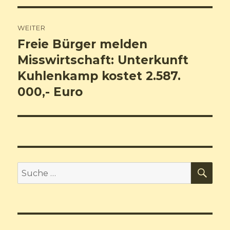
WEITER
Freie Bürger melden
Nächster
Misswirtschaft: Unterkunft
Beitrag:
Kuhlenkamp kostet 2.587.
000,- Euro
SU
Suche
nach: